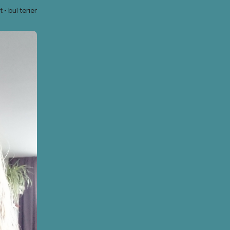
t
bul teriër