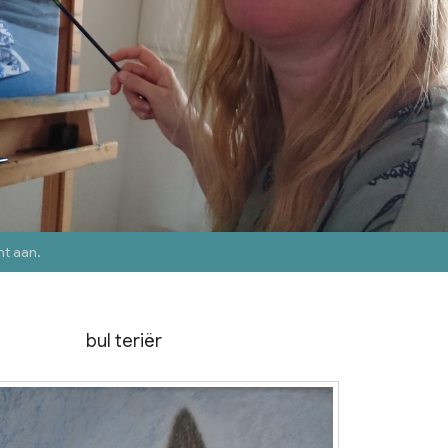
nt aan
.
bul teriër