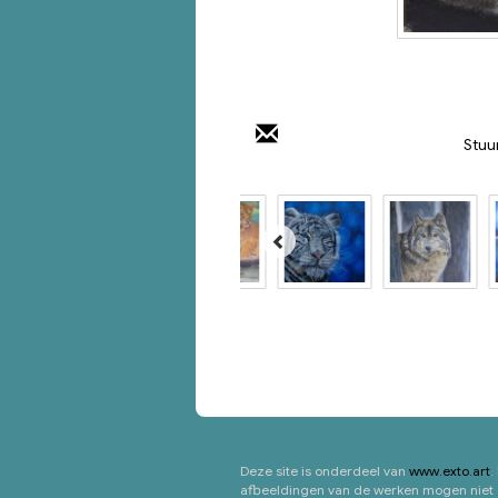
Stuu
Deze site is onderdeel van
www.exto.art
.
afbeeldingen van de werken mogen niet g