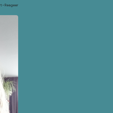
t
Reageer