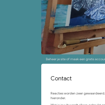
Beheer je site
of
maak een gratis accou
Contact
Reacties worden zeer gewaardeerd. H
hieronder.
Wat je invult wordt alleen gebruikt om