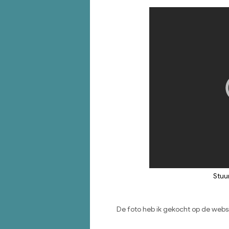
Stuu
De foto heb ik gekocht op de webs