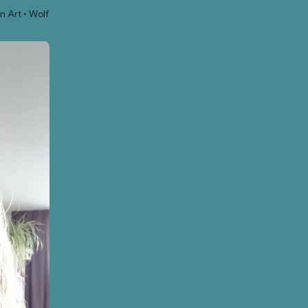
n Art
Wolf