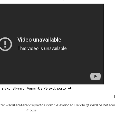
r als kunstkaart
Vanaf € 2,95 excl. porto
ite: wildlifereferencephotos.com : Alexander Oehrle @ Wildlife Refer
Photos.