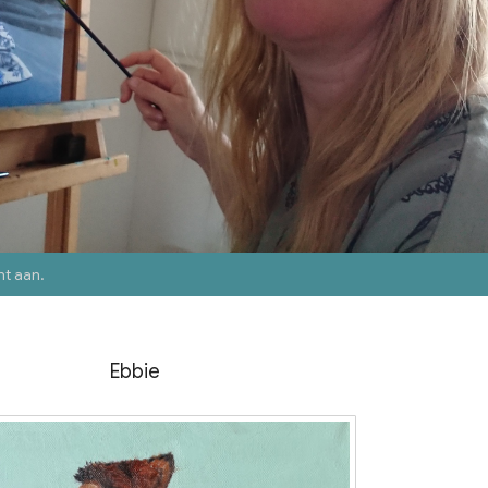
nt aan
.
Ebbie