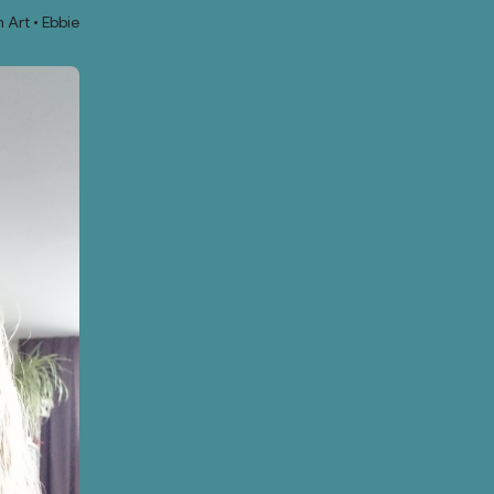
 Art
Ebbie