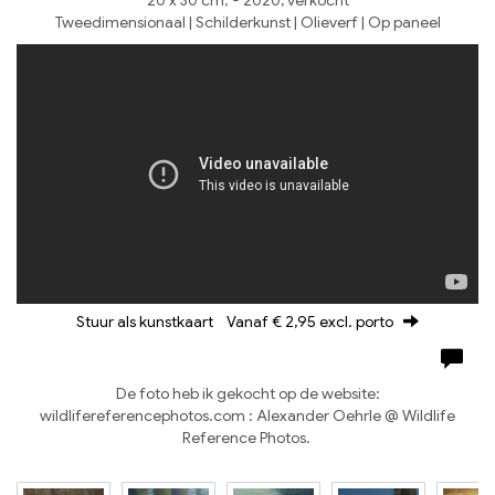
20 x 30 cm, © 2020, verkocht
Tweedimensionaal | Schilderkunst | Olieverf | Op paneel
Stuur als kunstkaart
Vanaf € 2,95 excl. porto
De foto heb ik gekocht op de website:
wildlifereferencephotos.com : Alexander Oehrle @ Wildlife
Reference Photos.