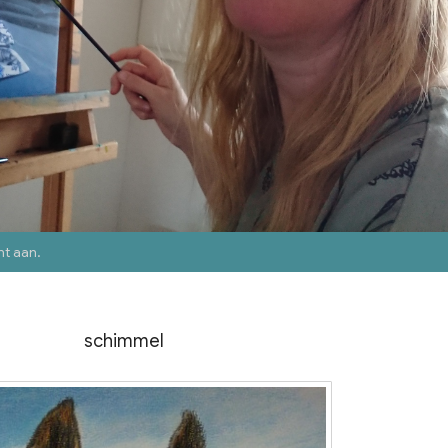
nt aan
.
schimmel