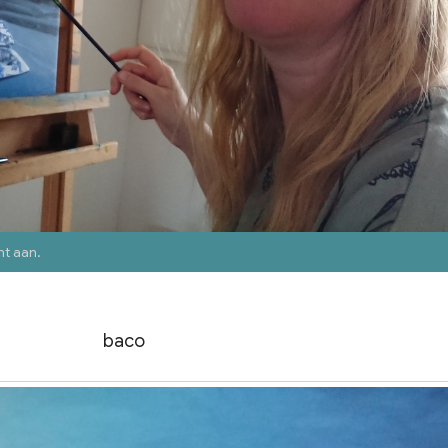
nt aan
.
baco