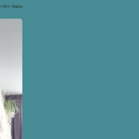
 Art
baco