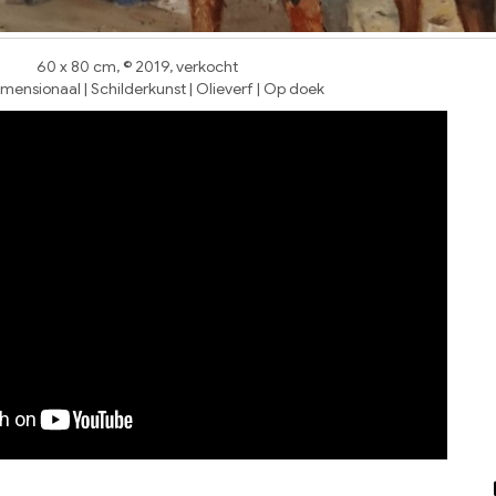
60 x 80 cm, © 2019, verkocht
ensionaal | Schilderkunst | Olieverf | Op doek