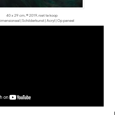
40 x 29 cm, © 2019, niet te koop
mensionaal | Schilderkunst | Acryl | Op paneel